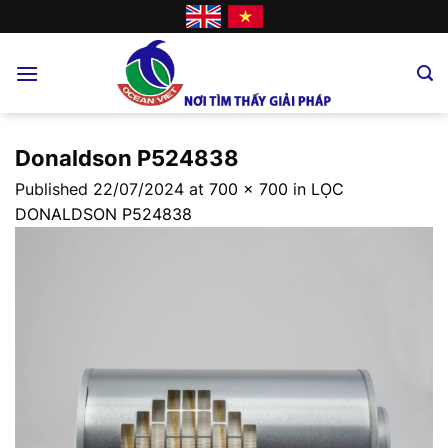
Skip
to
content
Donaldson P524838
Published
22/07/2024
at
700 × 700
in
LỌC
DONALDSON P524838