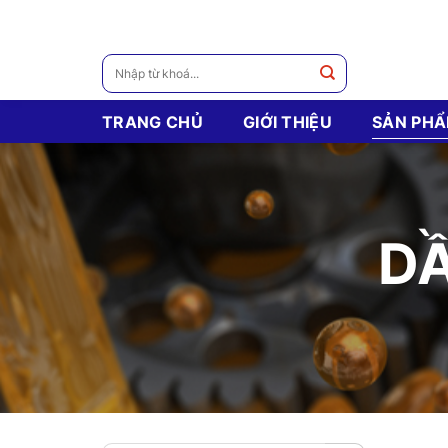
Skip
to
content
Tìm
kiếm:
TRANG CHỦ
GIỚI THIỆU
SẢN PH
DẦ