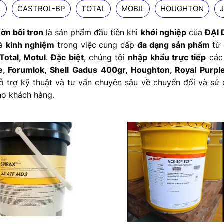
L
CASTROL-BP
TOTAL
MOBIL
HOUGHTON
ờn bôi trơn
là sản phẩm đầu tiên khi
khởi nghiệp
của
ĐẠI
à
kinh nghiệm
trong việc cung cấp
đa dạng sản phẩm
từ 
 Total, Motul
.
Đặc biệt
, chúng tôi
nhập khẩu trực tiếp
cá
e, Forumlok, Shell Gadus 400gr, Houghton, Royal Purp
ỗ trợ kỹ thuật và tư vấn chuyên sâu về chuyển đổi và s
ho khách hàng.