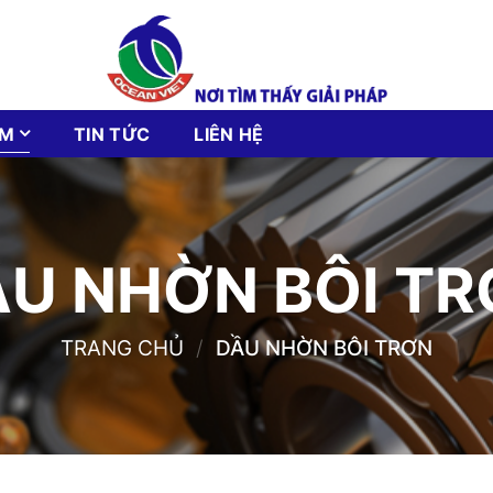
ẨM
TIN TỨC
LIÊN HỆ
U NHỜN BÔI T
TRANG CHỦ
/
DẦU NHỜN BÔI TRƠN