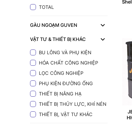
Shel
TOTAL
GÀU NGOẠM GUVEN
VẬT TƯ & THIẾT BỊ KHÁC
BU LÔNG VÀ PHỤ KIỆN
HÓA CHẤT CÔNG NGHIỆP
LỌC CÔNG NGHIỆP
PHỤ KIỆN ĐƯỜNG ỐNG
THIẾT BỊ NÂNG HẠ
THIẾT BỊ THỦY LỰC, KHÍ NÉN
J
THIẾT BỊ, VẬT TƯ KHÁC
H