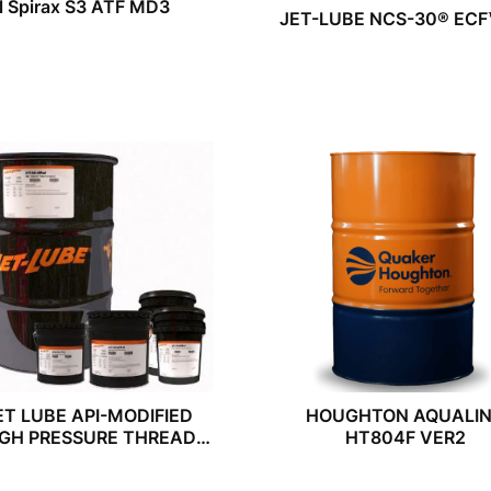
l Spirax S3 ATF MD3
JET-LUBE NCS-30® ECF
ET LUBE API-MODIFIED
HOUGHTON AQUALI
IGH PRESSURE THREAD
HT804F VER2
COMPOUND