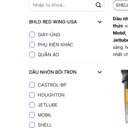
SHEL
Dầu nh
BHLD RED WING-USA
thức
v
Mobil,
GIÀY-ỦNG
Jetlub
PHỤ KIỆN KHÁC
sàng h
nhất c
QUẦN ÁO
DẦU NHỜN BÔI TRƠN
CASTROL-BP
HOUGHTON
JETLUBE
MOBIL
SHELL