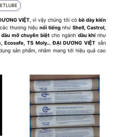
JETLUBE
 DƯƠNG VIỆT
, vì vậy chúng tôi có
bề dày kiến
các thương hiệu
nổi tiếng
như
Shell, Castrol,
c
dầu mỡ chuyên biệt
cho ngành
dầu khí
như
le, Ecosafe, TS Moly…
ĐẠI DƯƠNG VIỆT
sẵn
ử dụng sản phẩm, nhằm mang tới hiệu quả cao