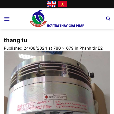
Skip
to
content
thang tu
Published
24/08/2024
at
780 × 679
in
Phanh từ E2