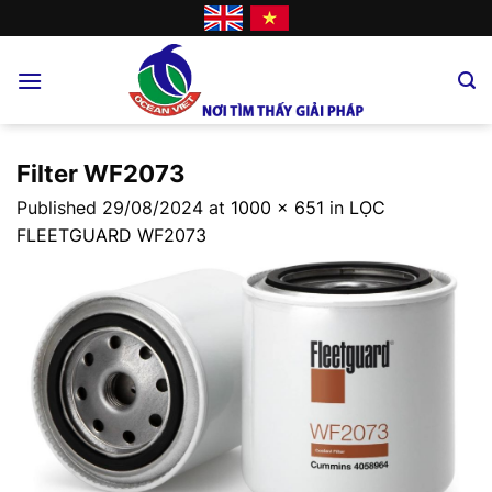
Skip
to
content
Filter WF2073
Published
29/08/2024
at
1000 × 651
in
LỌC
FLEETGUARD WF2073