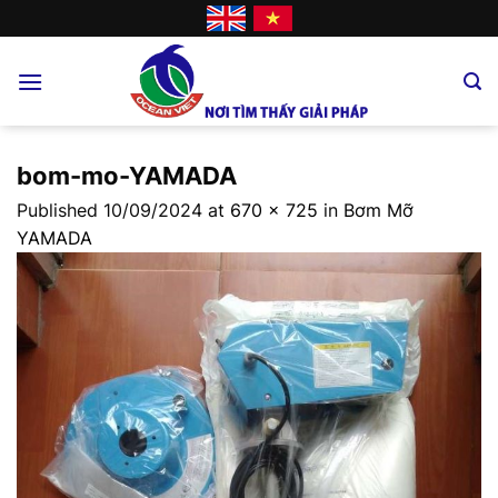
Skip
to
content
bom-mo-YAMADA
Published
10/09/2024
at
670 × 725
in
Bơm Mỡ
YAMADA