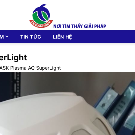
ẨM
TIN TỨC
LIÊN HỆ
rLight
SK Plasma AQ SuperLight