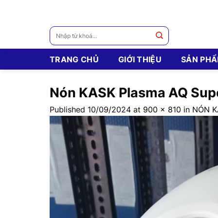
Skip
to
content
Tìm
kiếm:
TRANG CHỦ
GIỚI THIỆU
SẢN PH
Nón KASK Plasma AQ Supe
Published
10/09/2024
at
900 × 810
in
NÓN KA