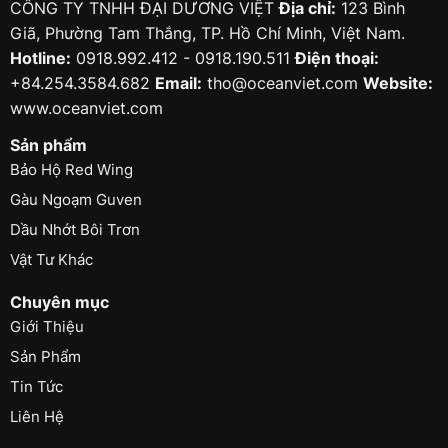
CÔNG TY TNHH ĐẠI DƯƠNG VIỆT
Địa chỉ:
123 Bình
Giã, Phường Tam Thắng, TP. Hồ Chí Minh, Việt Nam.
Hotline:
0918.992.412 - 0918.190.511
Điện thoại:
+84.254.3584.682
Email:
tho@oceanviet.com
Website:
www.oceanviet.com
Sản phẩm
Bảo Hộ Red Wing
Gàu Ngoạm Guven
Dầu Nhớt Bôi Trơn
Vật Tư Khác
Chuyên mục
Giới Thiệu
Sản Phẩm
Tin Tức
Liên Hệ