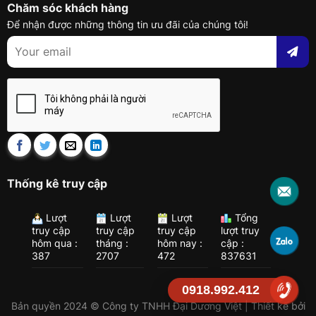
Chăm sóc khách hàng
Để nhận được những thông tin ưu đãi của chúng tôi!
Thống kê truy cập
Lượt
Lượt
Lượt
Tổng
truy cập
truy cập
truy cập
lượt truy
hôm qua :
tháng :
hôm nay :
cập :
387
2707
472
837631
0918.992.412
Bản quyền 2024 © Công ty TNHH Đại Dương Việt | Thiết kế bởi