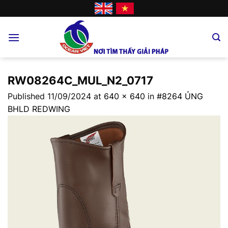
Skip
to
content
RW08264C_MUL_N2_0717
Published
11/09/2024
at
640 × 640
in
#8264 ỦNG
BHLD REDWING