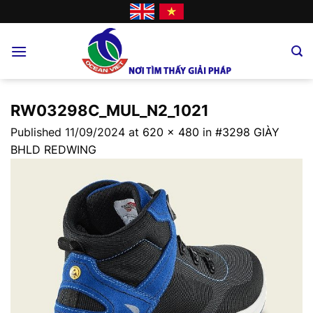
Skip
to
content
RW03298C_MUL_N2_1021
Published
11/09/2024
at
620 × 480
in
#3298 GIÀY
BHLD REDWING