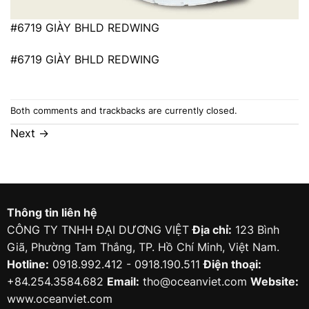
#6719 GIÀY BHLD REDWING
#6719 GIÀY BHLD REDWING
Both comments and trackbacks are currently closed.
Next
→
Thông tin liên hệ
CÔNG TY TNHH ĐẠI DƯƠNG VIỆT
Địa chỉ:
123 Bình
Giã, Phường Tam Thắng, TP. Hồ Chí Minh, Việt Nam.
Hotline:
0918.992.412 - 0918.190.511
Điện thoại:
+84.254.3584.682
Email:
tho@oceanviet.com
Website:
www.oceanviet.com