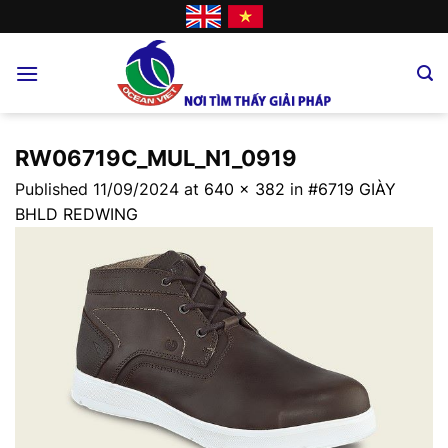
Skip
to
content
RW06719C_MUL_N1_0919
Published
11/09/2024
at
640 × 382
in
#6719 GIÀY
BHLD REDWING