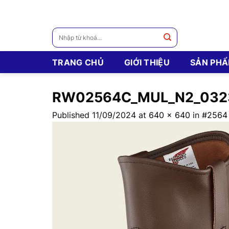
Skip
to
content
Tìm
kiếm:
TRANG CHỦ
GIỚI THIỆU
SẢN PH
RW02564C_MUL_N2_032
Published
11/09/2024
at
640 × 640
in
#2564