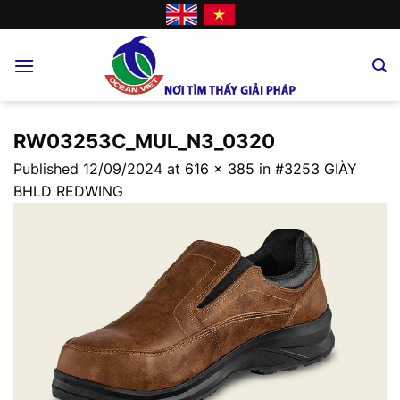
Skip
to
content
RW03253C_MUL_N3_0320
Published
12/09/2024
at
616 × 385
in
#3253 GIÀY
BHLD REDWING