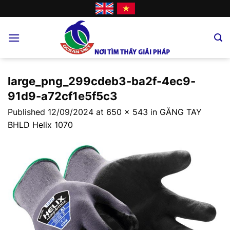
Skip
to
content
large_png_299cdeb3-ba2f-4ec9-
91d9-a72cf1e5f5c3
Published
12/09/2024
at
650 × 543
in
GĂNG TAY
BHLD Helix 1070