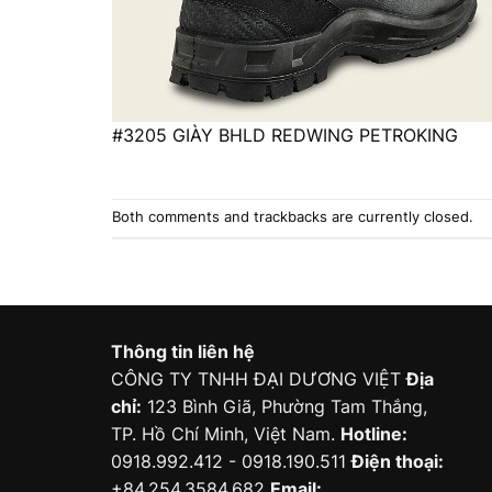
#3205 GIÀY BHLD REDWING PETROKING
Both comments and trackbacks are currently closed.
Thông tin liên hệ
CÔNG TY TNHH ĐẠI DƯƠNG VIỆT
Địa
chỉ:
123 Bình Giã, Phường Tam Thắng,
TP. Hồ Chí Minh, Việt Nam.
Hotline:
0918.992.412 - 0918.190.511
Điện thoại:
+84.254.3584.682
Email: