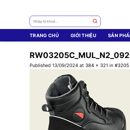
Skip
to
content
Tìm
kiếm:
TRANG CHỦ
GIỚI THIỆU
SẢN PH
RW03205C_MUL_N2_092
Published
13/09/2024
at
384 × 321
in
#3205