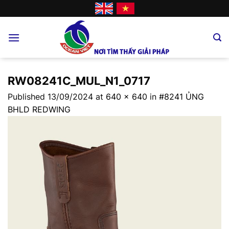
Skip
to
content
RW08241C_MUL_N1_0717
Published
13/09/2024
at
640 × 640
in
#8241 ỦNG
BHLD REDWING