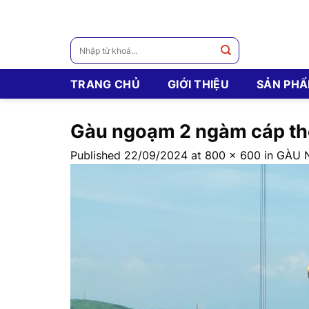
Skip
to
content
Tìm
kiếm:
TRANG CHỦ
GIỚI THIỆU
SẢN PH
Gàu ngoạm 2 ngàm cáp t
Published
22/09/2024
at
800 × 600
in
GÀU 