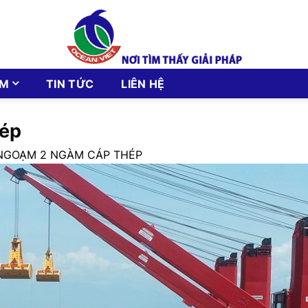
ẨM
TIN TỨC
LIÊN HỆ
hép
NGOẠM 2 NGÀM CÁP THÉP