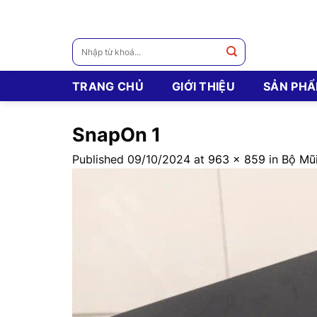
Skip
to
content
Tìm
kiếm:
TRANG CHỦ
GIỚI THIỆU
SẢN PH
SnapOn 1
Published
09/10/2024
at
963 × 859
in
Bộ Mũ