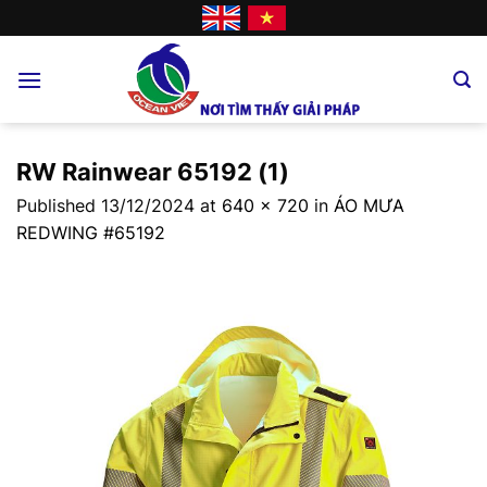
Skip
to
content
RW Rainwear 65192 (1)
Published
13/12/2024
at
640 × 720
in
ÁO MƯA
REDWING #65192