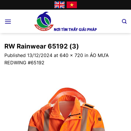
Skip
to
content
RW Rainwear 65192 (3)
Published
13/12/2024
at
640 × 720
in
ÁO MƯA
REDWING #65192