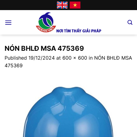
Skip
to
content
NÓN BHLĐ MSA 475369
Published
19/12/2024
at
600 × 600
in
NÓN BHLĐ MSA
475369