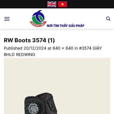
Skip
to
content
RW Boots 3574 (1)
Published
20/12/2024
at
640 × 640
in
#3574 GIÀY
BHLD REDWING