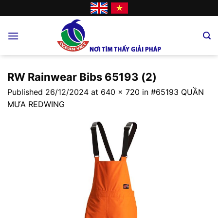
Skip
to
content
RW Rainwear Bibs 65193 (2)
Published
26/12/2024
at
640 × 720
in
#65193 QUẦN
MƯA REDWING