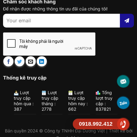
Chăm sóc khách hàng
Để nhận được những thông tin ưu đãi của chúng tôi!
Thống kê truy cập
Lượt
Lượt
Lượt
Tổng
truy cập
truy cập
truy cập
lượt truy
hôm qua :
tháng :
hôm nay :
cập :
387
2778
662
837821
0918.992.412
Bản quyền 2024 © Công ty TNHH Đại Dương Việt | Thiết kế bởi