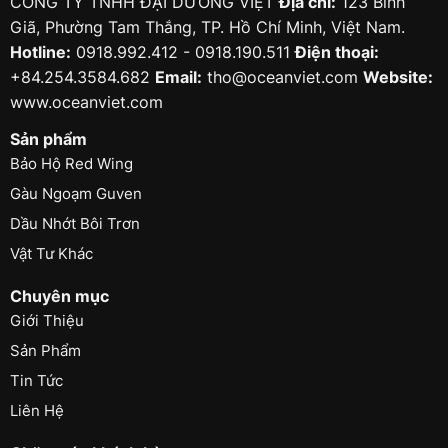
CÔNG TY TNHH ĐẠI DƯƠNG VIỆT
Địa chỉ:
123 Bình
Giã, Phường Tam Thắng, TP. Hồ Chí Minh, Việt Nam.
Hotline:
0918.992.412 - 0918.190.511
Điện thoại:
+84.254.3584.682
Email:
tho@oceanviet.com
Website:
www.oceanviet.com
Sản phẩm
Bảo Hộ Red Wing
Gàu Ngoạm Guven
Dầu Nhớt Bôi Trơn
Vật Tư Khác
Chuyên mục
Giới Thiệu
Sản Phẩm
Tin Tức
Liên Hệ