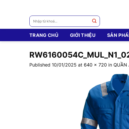
Skip
to
content
Tìm
kiếm:
TRANG CHỦ
GIỚI THIỆU
SẢN PH
RW6160054C_MUL_N1_0
Published
10/01/2025
at
640 × 720
in
QUẦN 