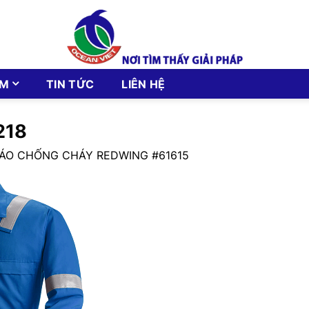
ẨM
TIN TỨC
LIÊN HỆ
218
ÁO CHỐNG CHÁY REDWING #61615