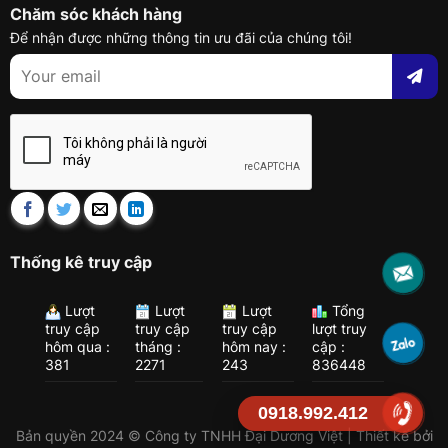
Chăm sóc khách hàng
Để nhận được những thông tin ưu đãi của chúng tôi!
Thống kê truy cập
Lượt
Lượt
Lượt
Tổng
truy cập
truy cập
truy cập
lượt truy
hôm qua :
tháng :
hôm nay :
cập :
381
2271
243
836448
0918.992.412
Bản quyền 2024 © Công ty TNHH Đại Dương Việt | Thiết kế bởi