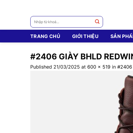
Skip
to
content
Tìm
kiếm:
TRANG CHỦ
GIỚI THIỆU
SẢN PH
#2406 GIÀY BHLD REDW
Published
21/03/2025
at
600 × 519
in
#2406