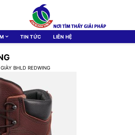
ẨM
TIN TỨC
LIÊN HỆ
ING
 GIÀY BHLD REDWING