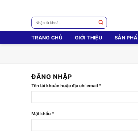
Skip
to
content
Tìm
kiếm:
TRANG CHỦ
GIỚI THIỆU
SẢN PH
ĐĂNG NHẬP
Tên tài khoản hoặc địa chỉ email
*
Mật khẩu
*