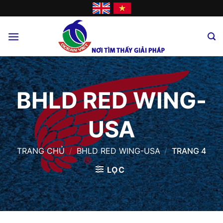
Skip
to
content
BHLD RED WING-
USA
TRANG CHỦ
/
BHLD RED WING-USA
/
TRANG 4
LỌC