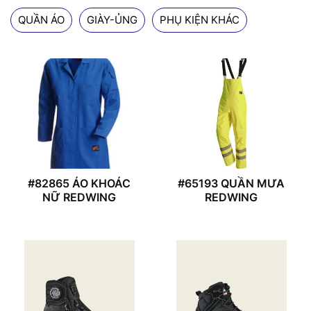
QUẦN ÁO
GIÀY-ỦNG
PHỤ KIỆN KHÁC
#82865 ÁO KHOÁC
#65193 QUẦN MƯA
NỮ REDWING
REDWING