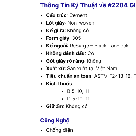
Thông Tin Kỹ Thuật về #2284 
Cấu trúc
: Cement
Lót giày
: Non-woven
Đế giữa
: Không có
Form giày
: 305
Đế ngoài
: ReSurge – Black-TanFleck
Không đánh dấu
: Có
Gót giày rõ ràng
: Không
Xuất xứ
: Sản xuất tại Việt Nam
Tiêu chuẩn an toàn
: ASTM F2413-18, F
Kích thước
:
B 5-10, 11
D 5-10, 11
Giữ ấm
: Không có
Công Nghệ
Chống điện