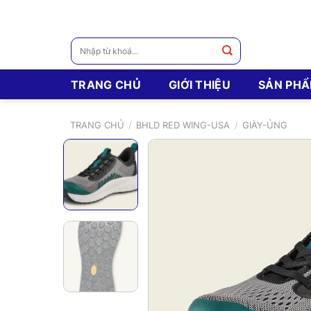
Skip
to
content
Tìm
kiếm:
TRANG CHỦ
GIỚI THIỆU
SẢN PH
TRANG CHỦ
/
BHLD RED WING-USA
/
GIÀY-ỦNG