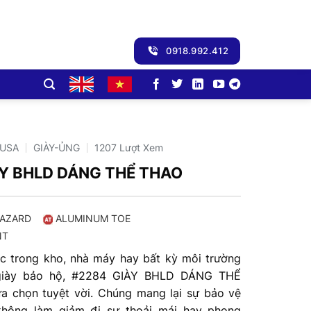
0918.992.412
-USA
GIÀY-ỦNG
1207 Lượt Xem
ÀY BHLD DÁNG THỂ THAO
 HAZARD
ALUMINUM TOE
NT
c trong kho, nhà máy hay bất kỳ môi trường
giày bảo hộ, #2284 GIÀY BHLD DÁNG THỂ
a chọn tuyệt vời. Chúng mang lại sự bảo vệ
không làm giảm đi sự thoải mái hay phong