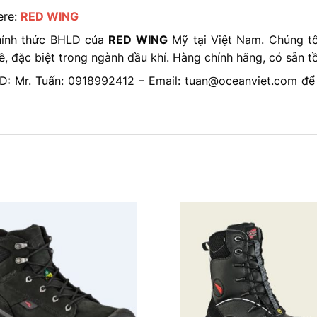
ere:
RED WING
hính thức BHLD của
RED WING
Mỹ tại Việt Nam. Chúng t
, đặc biệt trong ngành dầu khí. Hàng chính hãng, có sẵn t
KD:
Mr. Tuấn
: 0918992412 – Email: tuan@oceanviet.com đ