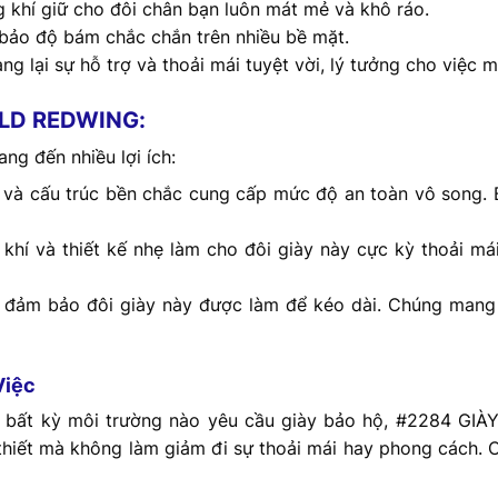
ng khí giữ cho đôi chân bạn luôn mát mẻ và khô ráo.
bảo độ bám chắc chắn trên nhiều bề mặt.
ng lại sự hỗ trợ và thoải mái tuyệt vời, lý tưởng cho việc m
HLD REDWING:
 đến nhiều lợi ích:
 và cấu trúc bền chắc cung cấp mức độ an toàn vô song. B
g khí và thiết kế nhẹ làm cho đôi giày này cực kỳ thoải m
o đảm bảo đôi giày này được làm để kéo dài. Chúng mang lạ
Việc
y bất kỳ môi trường nào yêu cầu giày bảo hộ, #2284 G
 thiết mà không làm giảm đi sự thoải mái hay phong cách