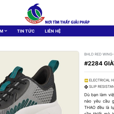
ẨM
TIN TỨC
LIÊN HỆ
BHLD RED WING
#2284 GI
ELECTRICAL
SLIP RESISTA
Dù bạn làm việ
nào yêu cầu 
THAO đều là lự
cần thiết mà 