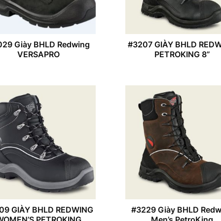
029 Giày BHLD Redwing
#3207 GIÀY BHLD RED
VERSAPRO
PETROKING 8”
09 GIÀY BHLD REDWING
#3229 Giày BHLD Redw
WOMEN’S PETROKING
Men’s PetroKing