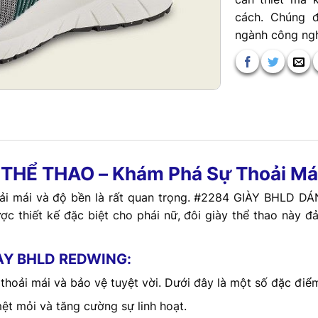
cách. Chúng 
ngành công ngh
HỂ THAO – Khám Phá Sự Thoải Mái 
hoải mái và độ bền là rất quan trọng. #2284 GIÀY BHLD 
ợc thiết kế đặc biệt cho phái nữ, đôi giày thể thao này 
IÀY BHLD REDWING:
ải mái và bảo vệ tuyệt vời. Dưới đây là một số đặc điểm
ệt mỏi và tăng cường sự linh hoạt.