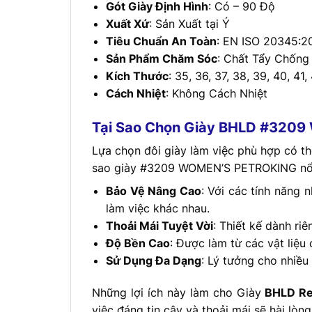
Gót Giày Định Hình
: Có – 90 Độ
Xuất Xứ
: Sản Xuất tại Ý
Tiêu Chuẩn An Toàn
: EN ISO 20345:2
Sản Phẩm Chăm Sóc
: Chất Tẩy Chống
Kích Thước
: 35, 36, 37, 38, 39, 40, 41,
Cách Nhiệt
: Không Cách Nhiệt
Tại Sao Chọn Giày BHLD #320
Lựa chọn đôi giày làm việc phù hợp có thể
sao giày #3209 WOMEN’S PETROKING nổi
Bảo Vệ Nâng Cao
: Với các tính năng 
làm việc khác nhau.
Thoải Mái Tuyệt Vời
: Thiết kế dành ri
Độ Bền Cao
: Được làm từ các vật liệu
Sử Dụng Đa Dạng
: Lý tưởng cho nhiề
Những lợi ích này làm cho Giày
BHLD Re
việc đáng tin cậy và thoải mái sẽ hài lòn