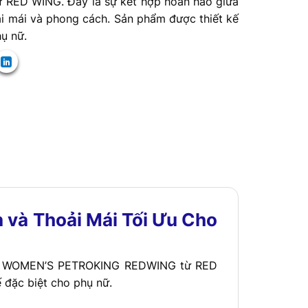
 RED WING. Đây là sự kết hợp hoàn hảo giữa
ải mái và phong cách. Sản phẩm được thiết kế
ụ nữ.
à Thoải Mái Tối Ưu Cho
#3209 WOMEN’S PETROKING REDWING từ RED
 đặc biệt cho phụ nữ.