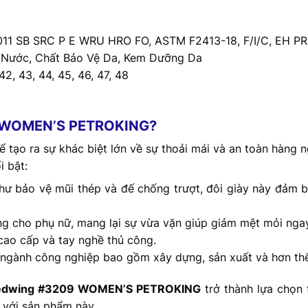
011 SB SRC P E WRU HRO FO, ASTM F2413-18, F/I/C, EH PR
 Nước, Chất Bảo Vệ Da, Kem Dưỡng Da
 42, 43, 44, 45, 46, 47, 48
9 WOMEN’S PETROKING?
 tạo ra sự khác biệt lớn về sự thoải mái và an toàn hàng n
 bật:
như bảo vệ mũi thép và đế chống trượt, đôi giày này đảm 
êng cho phụ nữ, mang lại sự vừa vặn giúp giảm mệt mỏi nga
 cao cấp và tay nghề thủ công.
u ngành công nghiệp bao gồm xây dựng, sản xuất và hơn th
dwing #3209 WOMEN’S PETROKING
trở thành lựa chọn 
g với sản phẩm này.