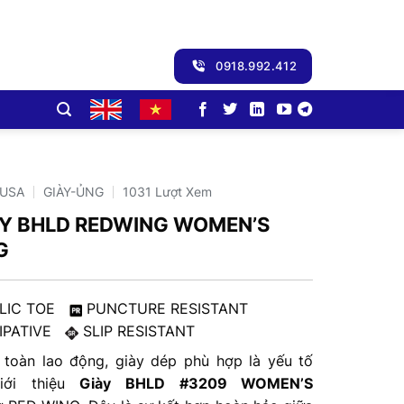
0918.992.412
-USA
GIÀY-ỦNG
1031 Lượt Xem
ÀY BHLD REDWING WOMEN’S
G
LIC TOE
PUNCTURE RESISTANT
SIPATIVE
SLIP RESISTANT
 toàn lao động, giày dép phù hợp là yếu tố
ới thiệu
Giày BHLD #3209 WOMEN’S