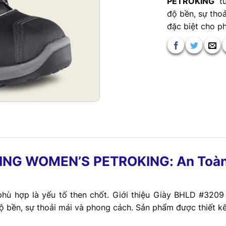
PETROKING
từ
độ bền, sự tho
đặc biệt cho ph
NG WOMEN’S PETROKING: An Toàn v
p phù hợp là yếu tố then chốt. Giới thiệu Giày BHLD 
ộ bền, sự thoải mái và phong cách. Sản phẩm được thiết kế