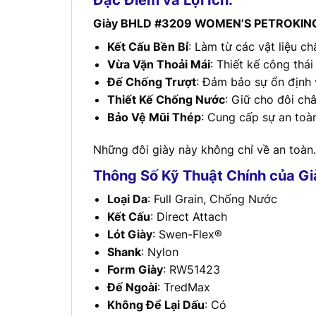
Giày BHLD #3209 WOMEN’S PETROKIN
Kết Cấu Bền Bỉ
: Làm từ các vật liệu c
Vừa Vặn Thoải Mái
: Thiết kế công thái
Đế Chống Trượt
: Đảm bảo sự ổn định 
Thiết Kế Chống Nước
: Giữ cho đôi ch
Bảo Vệ Mũi Thép
: Cung cấp sự an toà
Những đôi giày này không chỉ về an toàn.
Thông Số Kỹ Thuật Chính của G
Loại Da
: Full Grain, Chống Nước
Kết Cấu
: Direct Attach
Lót Giày
: Swen-Flex®
Shank
: Nylon
Form Giày
: RW51423
Đế Ngoài
: TredMax
Không Để Lại Dấu
: Có