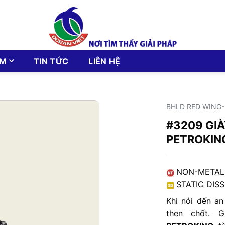
ẨM
TIN TỨC
LIÊN HỆ
BHLD RED WING
#3209 GI
PETROKIN
NON-METAL
STATIC DIS
Khi nói đến an
then chốt. Gi