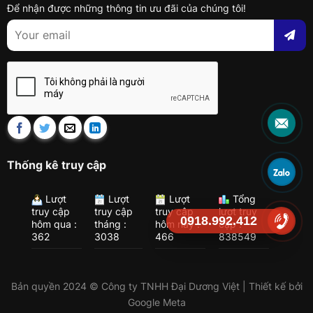
Để nhận được những thông tin ưu đãi của chúng tôi!
Thống kê truy cập
Lượt
Lượt
Lượt
Tổng
truy cập
truy cập
truy cập
lượt truy
0918.992.412
hôm qua :
tháng :
hôm nay :
cập :
362
3038
466
838549
Bản quyền 2024 © Công ty TNHH Đại Dương Việt | Thiết kế bởi
Google Meta