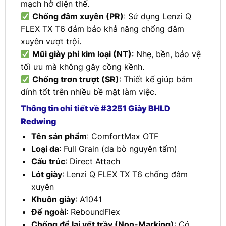
mạch hở điện thế.
Chống đâm xuyên (PR)
: Sử dụng Lenzi Q
FLEX TX T6 đảm bảo khả năng chống đâm
xuyên vượt trội.
Mũi giày phi kim loại (NT)
: Nhẹ, bền, bảo vệ
tối ưu mà không gây cồng kềnh.
Chống trơn trượt (SR)
: Thiết kế giúp bám
dính tốt trên nhiều bề mặt làm việc.
Thông tin chi tiết về #3251 Giày BHLD
Redwing
Tên sản phẩm
: ComfortMax OTF
Loại da
: Full Grain (da bò nguyên tấm)
Cấu trúc
: Direct Attach
Lót giày
: Lenzi Q FLEX TX T6 chống đâm
xuyên
Khuôn giày
: A1041
Đế ngoài
: ReboundFlex
Chống để lại vết trầy (Non-Marking)
: Có