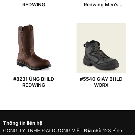
REDWING
Redwing Men’s
PetroKing
#8231 ỦNG BHLD
#5540 GIÀY BHLD
REDWING
WORX
Thông tin liên hệ
CÔNG TY TNHH ĐẠI DƯƠNG VIỆT
Địa chỉ:
123 Bình