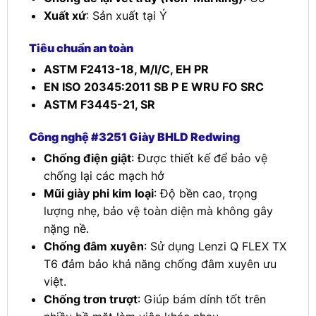
Xuất xứ
: Sản xuất tại Ý
Tiêu chuẩn an toàn
ASTM F2413-18, M/I/C, EH PR
EN ISO 20345:2011 SB P E WRU FO SRC
ASTM F3445-21, SR
Công nghệ #3251 Giày BHLD Redwing
Chống điện giật
: Được thiết kế để bảo vệ
chống lại các mạch hở
Mũi giày phi kim loại
: Độ bền cao, trọng
lượng nhẹ, bảo vệ toàn diện mà không gây
nặng nề.
Chống đâm xuyên
: Sử dụng Lenzi Q FLEX TX
T6 đảm bảo khả năng chống đâm xuyên ưu
việt.
Chống trơn trượt
: Giúp bám dính tốt trên