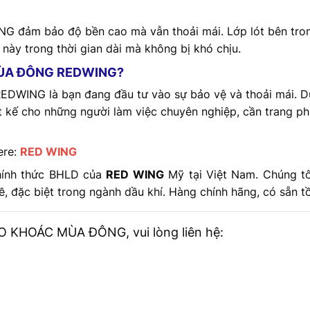
ảm bảo độ bền cao mà vẫn thoải mái. Lớp lót bên trong
 này trong thời gian dài mà không bị khó chịu.
MÙA ĐÔNG REDWING?
NG là bạn đang đầu tư vào sự bảo vệ và thoải mái. Dù đ
 kế cho những người làm việc chuyên nghiệp, cần trang ph
ere:
RED WING
hính thức BHLD của
RED WING
Mỹ tại Việt Nam. Chúng t
, đặc biệt trong ngành dầu khí. Hàng chính hãng, có sẵn t
ÁO KHOÁC MÙA ĐÔNG, vui lòng liên hệ: