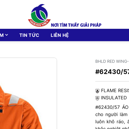
ẨM
TIN TỨC
LIÊN HỆ
BHLD RED WING
#62430/5
FLAME
INS
#62430/57 ÁO
cho người làm
luôn khô ráo,
khắc nghiệt nhấ