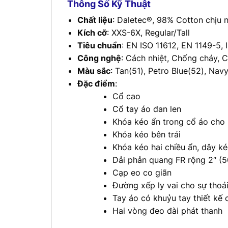
Thông Số Kỹ Thuật
Chất liệu
: Daletec®, 98% Cotton chịu n
Kích cỡ
: XXS-6X, Regular/Tall
Tiêu chuẩn
: EN ISO 11612, EN 1149-5, 
Công nghệ
: Cách nhiệt, Chống cháy, 
Màu sắc
: Tan(51), Petro Blue(52), Nav
Đặc điểm
:
Cổ cao
Cổ tay áo đan len
Khóa kéo ẩn trong cổ áo cho 
Khóa kéo bên trái
Khóa kéo hai chiều ẩn, dây k
Dải phản quang FR rộng 2″ (
Cạp eo co giãn
Đường xếp ly vai cho sự thoả
Tay áo có khuỷu tay thiết kế
Hai vòng đeo đài phát thanh