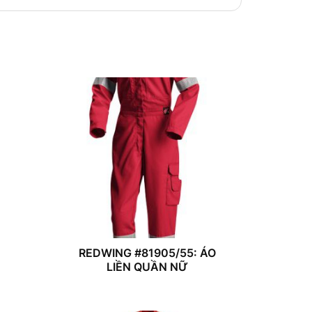
REDWING #81905/55: ÁO
LIỀN QUẦN NỮ