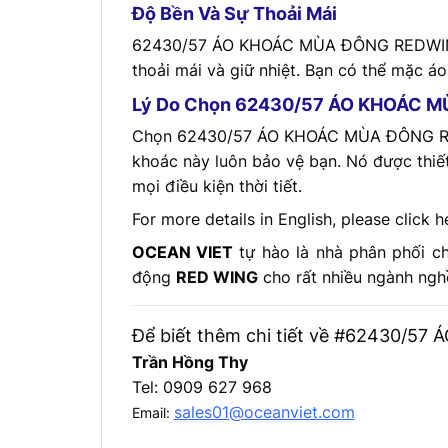
Độ Bền Và Sự Thoải Mái
62430/57 ÁO KHOÁC MÙA ĐÔNG REDWING đ
thoải mái và giữ nhiệt. Bạn có thể mặc áo
Lý Do Chọn 62430/57 ÁO KHOÁC 
Chọn 62430/57 ÁO KHOÁC MÙA ĐÔNG REDWI
khoác này luôn bảo vệ bạn. Nó được thiết
mọi điều kiện thời tiết.
For more details in English, please click h
OCEAN VIET
tự hào là nhà phân phối c
động
RED WING
cho rất nhiều ngành nghề
Để biết thêm chi tiết về #62430/57 
Trần Hồng Thy
Tel: 0909 627 968
sales01@oceanviet.com
Email: