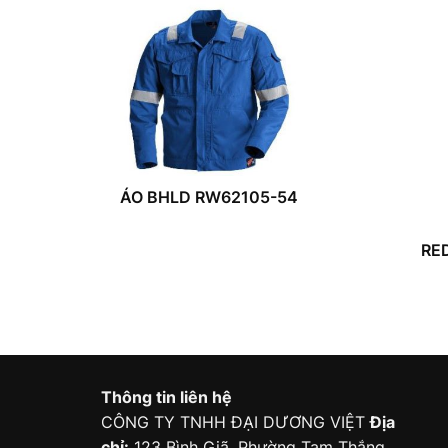
ÁO BHLD RW62105-54
RE
Thông tin liên hệ
CÔNG TY TNHH ĐẠI DƯƠNG VIỆT
Địa
chỉ:
123 Bình Giã, Phường Tam Thắng,