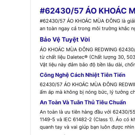
#62430/57 ÁO KHOÁC 
#62430/57 ÁO KHOÁC MÙA ĐÔNG là giải ph
an toàn ngay cả trong môi trường khắc ng
Bảo Vệ Tuyệt Vời
ÁO KHOÁC MÙA ĐÔNG REDWING 62430/57 sử
từ chất liệu Daletec® (Chất lượng 30, 50
Vật liệu này đảm bảo độ bền lâu dài, ch
Công Nghệ Cách Nhiệt Tiên Tiến
62430/57 ÁO KHOÁC MÙA ĐÔNG REDWING có 
ấm áp mà không bị nóng bức, lý tưởng ch
An Toàn Và Tuân Thủ Tiêu Chuẩn
An toàn là ưu tiên hàng đầu với 62430
1149-5 và IEC 61482-2 (Class 1). Áo có 
quanh tay và vai giúp bạn luôn được nhìn