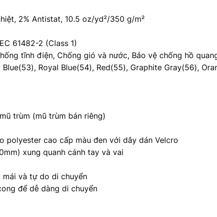
hiệt, 2% Antistat, 10.5 oz/yd²/350 g/m²
IEC 61482-2 (Class 1)
Chống tĩnh điện, Chống gió và nước, Bảo vệ chống hồ quan
y Blue(53), Royal Blue(54), Red(55), Graphite Gray(56), Ora
mũ trùm (mũ trùm bán riêng)
éo polyester cao cấp màu đen với dây dán Velcro
50mm) xung quanh cánh tay và vai
i mái và tự do di chuyển
 cong để dễ dàng di chuyển