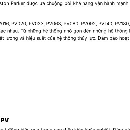
Piston Parker được ưa chuộng bởi khả năng vận hành mạnh
016, PV020, PV023, PV063, PV080, PV092, PV140, PV180,
ác nhau. Từ những hệ thống nhỏ gọn đến những hệ thống l
t lượng và hiệu suất của hệ thống thủy lực. Đảm bảo hoạt 
 PV
oạt động hiệu quả trong các điều kiện khắc nghiệt. Đảm bả