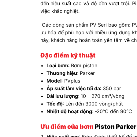
đến hiệu suất cao và độ bền vượt trội. 
việc khắc nghiệt.
Các dòng sản phẩm PV Seri bao gồm: PV
ưu hóa để phù hợp với nhiều ứng dụng kh
này, khách hàng hoàn toàn yên tâm về chấ
Đặc điểm kỹ thuật
Loại bơm
: Bơm piston
Thương hiệu
: Parker
Model
: PVplus
Áp suất làm việc tối đa
: 350 bar
Dải lưu lượng
: 10 – 270 cm³/vòng
Tốc độ
: Lên đến 3000 vòng/phút
Nhiệt độ hoạt động
: -20°C đến 90°C
Ưu điểm của bơm
Piston Parker
Hiệu suất cao
: Bơm được thiết kế để h