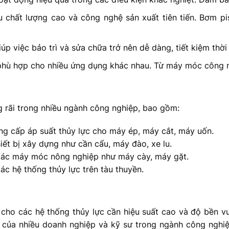
ệu chất lượng cao và công nghệ sản xuất tiên tiến. Bơm pi
iúp việc bảo trì và sửa chữa trở nên dễ dàng, tiết kiệm thời 
 phù hợp cho nhiều ứng dụng khác nhau. Từ máy móc công ng
 rãi trong nhiều ngành công nghiệp, bao gồm:
ng cấp áp suất thủy lực cho máy ép, máy cắt, máy uốn.
iết bị xây dựng như cần cẩu, máy đào, xe lu.
các máy móc nông nghiệp như máy cày, máy gặt.
ác hệ thống thủy lực trên tàu thuyền.
 cho các hệ thống thủy lực cần hiệu suất cao và độ bền vư
 của nhiều doanh nghiệp và kỹ sư trong ngành công ngh