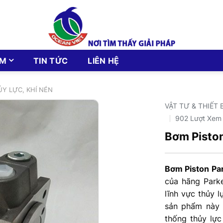
ẨM
TIN TỨC
LIÊN HỆ
ỦY LỰC, KHÍ NÉN
VẬT TƯ & THIẾT 
902 Lượt Xem
Bơm Piston
Bơm Piston Pa
của hãng Parke
lĩnh vực thủy l
sản phẩm này 
thống thủy lực