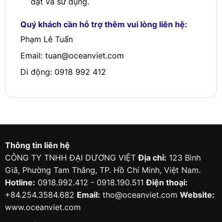
đặt và sử dụng.
Quý khách cần hỗ trợ thêm vui lòng liên hệ:
Phạm Lê Tuấn
Email:
tuan@oceanviet.com
Di động: 0918 992 412
Thông tin liên hệ
CÔNG TY TNHH ĐẠI DƯƠNG VIỆT
Địa chỉ:
123 Bình
Giã, Phường Tam Thắng, TP. Hồ Chí Minh, Việt Nam.
Hotline:
0918.992.412 - 0918.190.511
Điện thoại:
+84.254.3584.682
Email:
tho@oceanviet.com
Website:
www.oceanviet.com