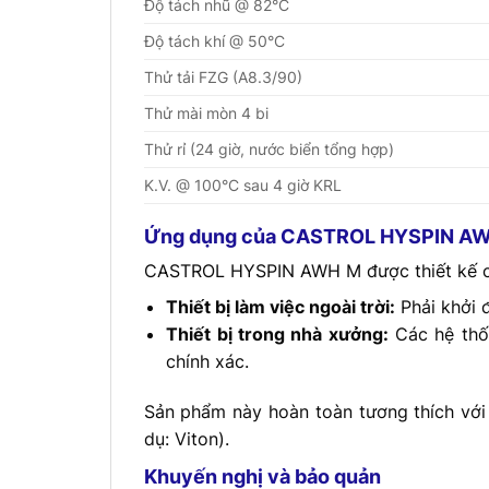
Độ tách nhũ @ 82°C
Độ tách khí @ 50°C
Thử tải FZG (A8.3/90)
Thử mài mòn 4 bi
Thử rỉ (24 giờ, nước biển tổng hợp)
K.V. @ 100°C sau 4 giờ KRL
Ứng dụng của CASTROL HYSPIN A
CASTROL HYSPIN AWH M được thiết kế ch
Thiết bị làm việc ngoài trời:
Phải khởi đ
Thiết bị trong nhà xưởng:
Các hệ thốn
chính xác.
Sản phẩm này hoàn toàn tương thích với c
dụ: Viton).
Khuyến nghị và bảo quản