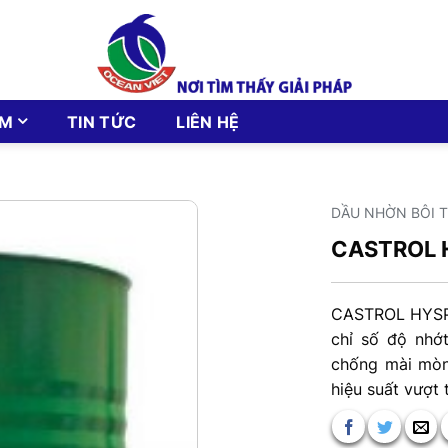
ẨM
TIN TỨC
LIÊN HỆ
DẦU NHỜN BÔI 
CASTROL 
CASTROL HYSPI
chỉ số độ nhớ
chống mài mòn
hiệu suất vượt 