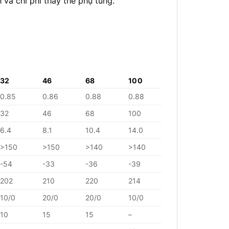
và chi phí thay thế phụ tùng.
32
46
68
100
0.85
0.86
0.88
0.88
32
46
68
100
6.4
8.1
10.4
14.0
>150
>150
>140
>140
-54
-33
-36
-39
202
210
220
214
10/0
20/0
20/0
10/0
10
15
15
–