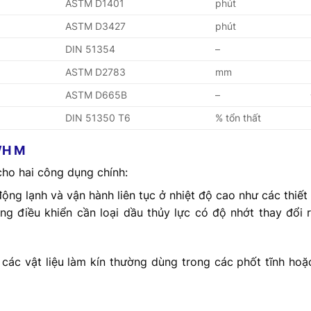
ASTM D1401
phút
ASTM D3427
phút
DIN 51354
–
ASTM D2783
mm
ASTM D665B
–
DIN 51350 T6
% tổn thất
WH M
o hai công dụng chính:
ộng lạnh và vận hành liên tục ở nhiệt độ cao như các thiết 
g điều khiển cần loại dầu thủy lực có độ nhớt thay đổi 
ác vật liệu làm kín thường dùng trong các phốt tĩnh hoặc độ