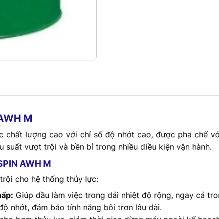
 AWH M
chất lượng cao với chỉ số độ nhớt cao, được pha chế v
 suất vượt trội và bền bỉ trong nhiều điều kiện vận hành.
YSPIN AWH M
trội cho hệ thống thủy lực:
hấp:
Giúp dầu làm việc trong dải nhiệt độ rộng, ngay cả tro
độ nhớt, đảm bảo tính năng bôi trơn lâu dài.