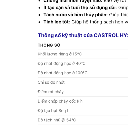
Chống mài mòn tuyệt hảo:
Bảo vệ tốt 
Ít tạo cặn và tuổi thọ sử dụng dài:
Giúp 
Tách nước và bền thủy phân:
Giúp thiế
Tính lọc tốt:
Giúp hệ thống sạch hơn và
Thông số kỹ thuật của CASTROL H
THÔNG SỐ
Khối lượng riêng ở 15°C
Độ nhớt động học ở 40°C
Độ nhớt động học ở 100°C
Chỉ số độ nhớt
Điểm rót chảy
Điểm chớp cháy cốc kín
Độ tạo bọt Seq I
Độ tách nhũ @ 54°C