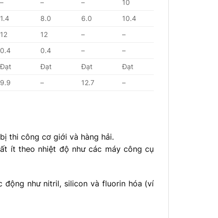
–
–
–
10
1.4
8.0
6.0
10.4
12
12
–
–
0.4
0.4
–
–
Đạt
Đạt
Đạt
Đạt
9.9
–
12.7
–
bị thi công cơ giới và hàng hải.
rất ít theo nhiệt độ như các máy công cụ
ng như nitril, silicon và fluorin hóa (ví