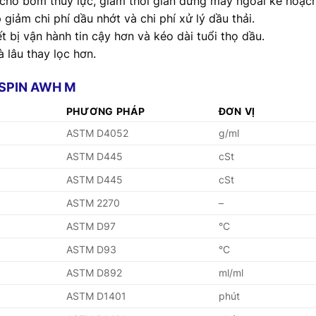
cho bơm thủy lực, giảm thời gian dừng máy ngoài kế hoạch 
giảm chi phí dầu nhớt và chi phí xử lý dầu thải.
t bị vận hành tin cậy hơn và kéo dài tuổi thọ dầu.
 lâu thay lọc hơn.
YSPIN AWH M
PHƯƠNG PHÁP
ĐƠN VỊ
ASTM D4052
g/ml
ASTM D445
cSt
ASTM D445
cSt
ASTM 2270
–
ASTM D97
°C
ASTM D93
°C
ASTM D892
ml/ml
ASTM D1401
phút