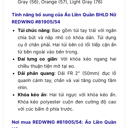
Gray (56), Orange (57), Light Gray (76)
Tính năng bổ sung của Áo Liền Quần BHLD Nữ
REDWING #81905/54
Túi chức năng
: Bao gồm túi tay trái với ngăn
chia bút và nắp nhỏ có khóa dán. Túi dụng
cụ ở chân phải. Hai túi bên có lối tiếp cận ẩn
từ bên ngoài vào bên trong.
Đai lưng co giãn
: Với khóa kéo ngang hai
chiều thuận tiện mở tại eo.
Dải phản quang
: Dải FR 2″ (50mm) đục lỗ
quanh cánh tay, chân và vai tăng cường tầm
nhìn.
Khóa kéo ẩn
: Hai túi ngực với khóa kéo ẩn.
Khóa kéo polyester cuộn đen cường độ cao
với cúc bấm ở phía trước.
Nơi mua REDWING #81905/54: Áo Liền Quần