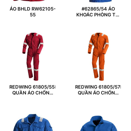
ÁO BHLD RW62105-
#62865/54 ÁO
55
KHOÁC PHÒNG THÍ
NGHIỆM
REDWING 61805/55:
REDWING 61805/57:
QUẦN ÁO CHỐNG
QUẦN ÁO CHỐNG
CHÁY
CHÁY