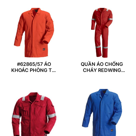
#62865/57 ÁO
QUẦN ÁO CHỐNG
KHOÁC PHÒNG THÍ
CHÁY REDWING
NGHIỆM
61115/55