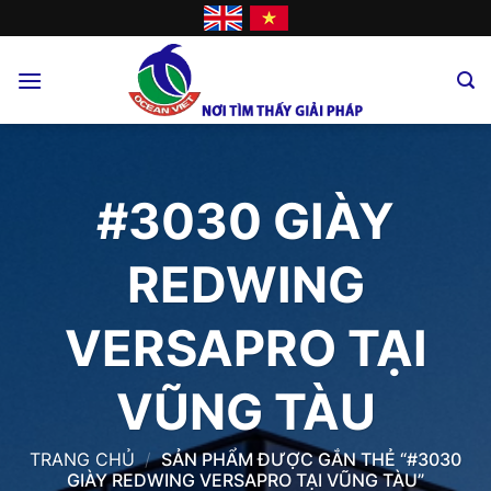
Skip
to
content
#3030 GIÀY
REDWING
VERSAPRO TẠI
VŨNG TÀU
TRANG CHỦ
/
SẢN PHẨM ĐƯỢC GẮN THẺ “#3030
GIÀY REDWING VERSAPRO TẠI VŨNG TÀU”