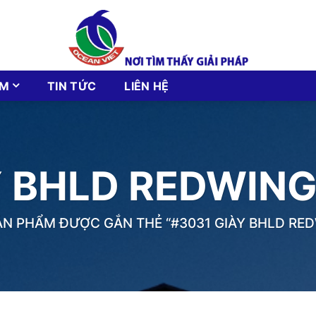
ẨM
TIN TỨC
LIÊN HỆ
Y BHLD REDWIN
N PHẨM ĐƯỢC GẮN THẺ “#3031 GIÀY BHLD RE