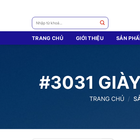
Skip
to
content
Tìm
kiếm:
TRANG CHỦ
GIỚI THIỆU
SẢN PH
#3031 GIÀ
TRANG CHỦ
/
SẢ