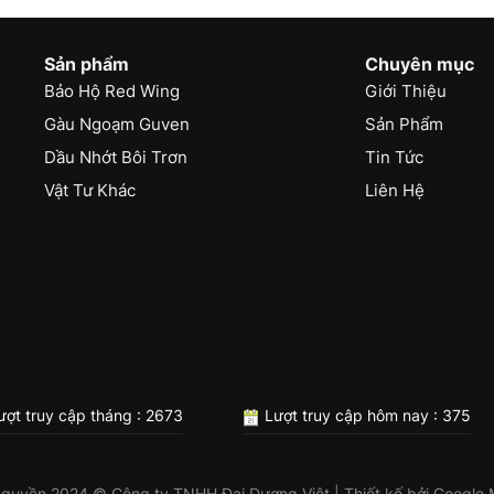
Sản phẩm
Chuyên mục
Bảo Hộ Red Wing
Giới Thiệu
Gàu Ngoạm Guven
Sản Phẩm
Dầu Nhớt Bôi Trơn
Tin Tức
Vật Tư Khác
Liên Hệ
ợt truy cập tháng : 2673
Lượt truy cập hôm nay : 375
 quyền 2024 © Công ty TNHH Đại Dương Việt | Thiết kế bởi
Google 