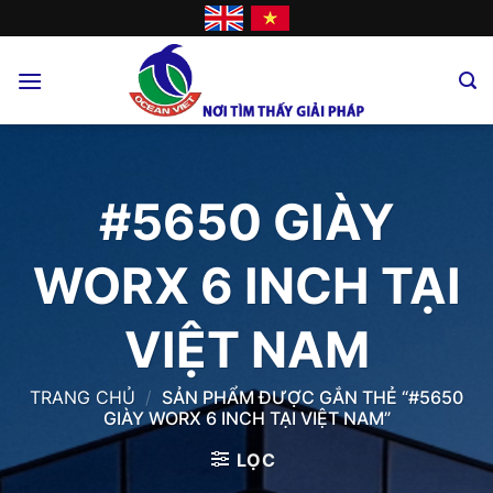
Skip
to
content
#5650 GIÀY
WORX 6 INCH TẠI
VIỆT NAM
TRANG CHỦ
/
SẢN PHẨM ĐƯỢC GẮN THẺ “#5650
GIÀY WORX 6 INCH TẠI VIỆT NAM”
LỌC