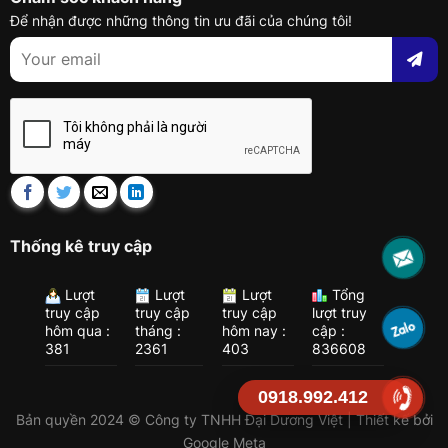
Để nhận được những thông tin ưu đãi của chúng tôi!
Thống kê truy cập
Lượt
Lượt
Lượt
Tổng
truy cập
truy cập
truy cập
lượt truy
hôm qua :
tháng :
hôm nay :
cập :
381
2361
403
836608
0918.992.412
Bản quyền 2024 © Công ty TNHH Đại Dương Việt | Thiết kế bởi
Google Meta