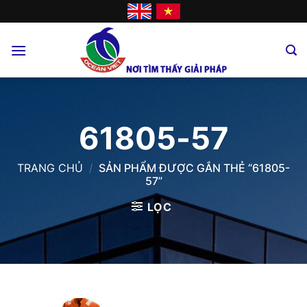
Skip
to
content
61805-57
TRANG CHỦ
/
SẢN PHẨM ĐƯỢC GẮN THẺ “61805-
57”
LỌC