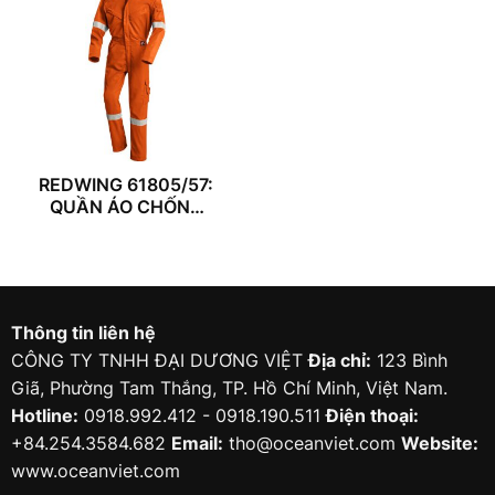
REDWING 61805/57:
QUẦN ÁO CHỐNG
CHÁY
Thông tin liên hệ
CÔNG TY TNHH ĐẠI DƯƠNG VIỆT
Địa chỉ:
123 Bình
Giã, Phường Tam Thắng, TP. Hồ Chí Minh, Việt Nam.
Hotline:
0918.992.412 - 0918.190.511
Điện thoại:
+84.254.3584.682
Email:
tho@oceanviet.com
Website:
www.oceanviet.com