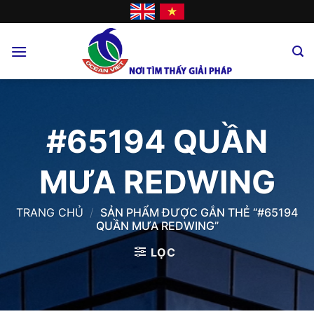
Skip
to
content
#65194 QUẦN
MƯA REDWING
TRANG CHỦ
/
SẢN PHẨM ĐƯỢC GẮN THẺ “#65194
QUẦN MƯA REDWING”
LỌC