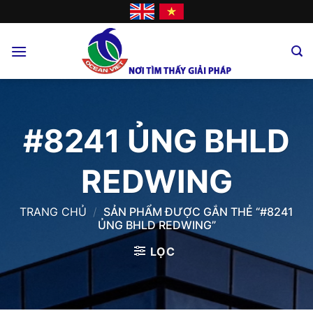
Skip
to
content
#8241 ỦNG BHLD
REDWING
TRANG CHỦ
/
SẢN PHẨM ĐƯỢC GẮN THẺ “#8241
ỦNG BHLD REDWING”
LỌC