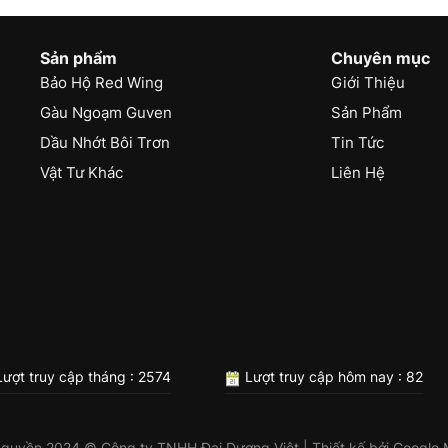
Sản phẩm
Chuyên mục
Bảo Hộ Red Wing
Giới Thiệu
Gàu Ngoạm Guven
Sản Phẩm
Dầu Nhớt Bôi Trơn
Tin Tức
Vật Tư Khác
Liên Hệ
ượt truy cập tháng : 2574
Lượt truy cập hôm nay : 82
 quyền 2024 © Công ty TNHH Đại Dương Việt | Thiết kế bởi
Google 