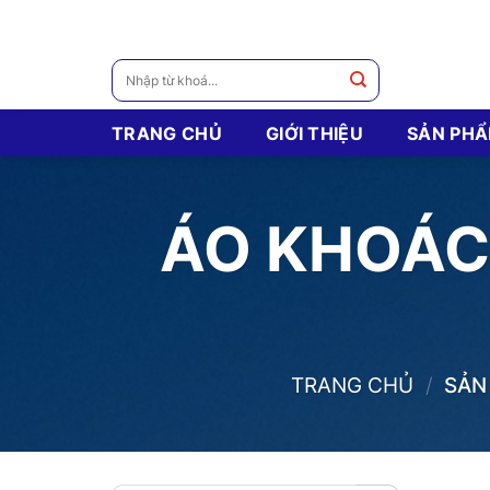
Skip
to
content
Tìm
kiếm:
TRANG CHỦ
GIỚI THIỆU
SẢN PH
ÁO KHOÁC
TRANG CHỦ
/
SẢN 