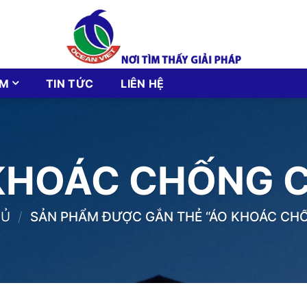
ẨM
TIN TỨC
LIÊN HỆ
KHOÁC CHỐNG 
HỦ
/
SẢN PHẨM ĐƯỢC GẮN THẺ “ÁO KHOÁC CH