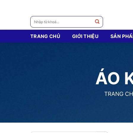
Skip
to
content
Tìm
kiếm:
TRANG CHỦ
GIỚI THIỆU
SẢN PH
ÁO 
TRANG C