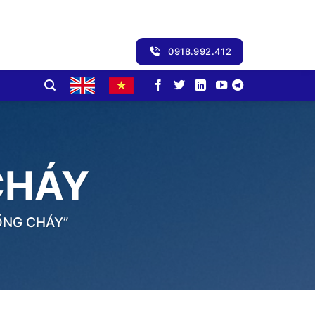
0918.992.412
CHÁY
ỐNG CHÁY”