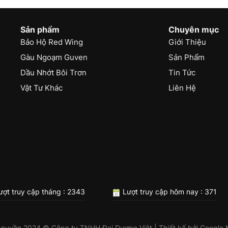
Sản phẩm
Chuyên mục
Bảo Hộ Red Wing
Giới Thiệu
Gàu Ngoạm Guven
Sản Phẩm
Dầu Nhớt Bôi Trơn
Tin Tức
Vật Tư Khác
Liên Hệ
ợt truy cập tháng : 2343
Lượt truy cập hôm nay : 371
 quyền 2024 © Công ty TNHH Đại Dương Việt | Thiết kế bởi
Google 