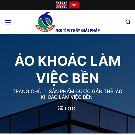
Skip
to
content
ÁO KHOÁC LÀM
VIỆC BỀN
TRANG CHỦ
/
SẢN PHẨM ĐƯỢC GẮN THẺ “ÁO
KHOÁC LÀM VIỆC BỀN”
LỌC