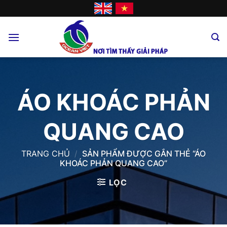
Skip
to
content
ÁO KHOÁC PHẢN
QUANG CAO
TRANG CHỦ
/
SẢN PHẨM ĐƯỢC GẮN THẺ “ÁO
KHOÁC PHẢN QUANG CAO”
LỌC