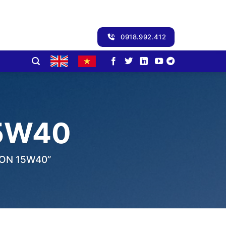
0918.992.412
5W40
ON 15W40”