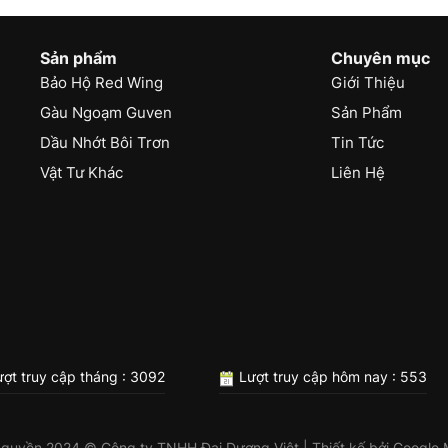
Sản phẩm
Chuyên mục
Bảo Hộ Red Wing
Giới Thiệu
Gàu Ngoạm Guven
Sản Phẩm
Dầu Nhớt Bôi Trơn
Tin Tức
Vật Tư Khác
Liên Hệ
ợt truy cập tháng : 3092
Lượt truy cập hôm nay : 553
 quyền 2024 © Công ty TNHH Đại Dương Việt | Thiết kế bởi
Google 