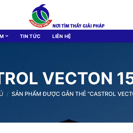
ẨM
TIN TỨC
LIÊN HỆ
TROL VECTON 1
Ủ
/
SẢN PHẨM ĐƯỢC GẮN THẺ “CASTROL VECT