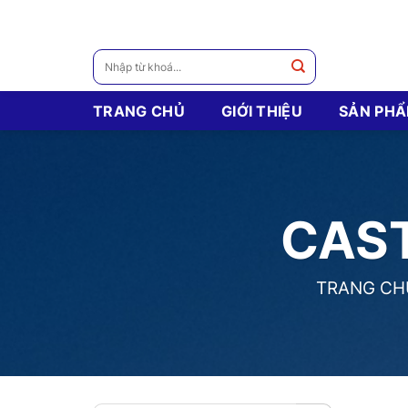
Skip
to
content
Tìm
kiếm:
TRANG CHỦ
GIỚI THIỆU
SẢN PH
CAS
TRANG CH