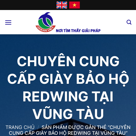
Skip
to
content
CHUYÊN CUNG
CẤP GIÀY BẢO HỘ
REDWING TẠI
VŨNG TÀU
TRANG CHỦ
/
SẢN PHẨM ĐƯỢC GẮN THẺ “CHUYÊN
CUNG CẤP GIÀY BẢO HỘ REDWING TẠI VŨNG TÀU”