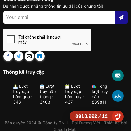
Để nhận được những thông tin ưu đãi của chúng tôi!
Thống kê truy cập
Lượt
Lượt
Lượt
Tổng
truy cập
truy cập
truy cập
lượt truy
hôm qua :
tháng :
hôm nay :
cập :
343
3403
437
839811
0918.992.412
Bản quyền 2024 © Công ty TNHH Đại Dương Việt | Thiết kế bởi
Google Meta