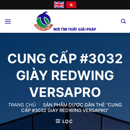
Skip
to
content
CUNG CẤP #3032
GIÀY REDWING
VERSAPRO
TRANG CHỦ
/
SẢN PHẨM ĐƯỢC GẮN THẺ “CUNG
CẤP #3032 GIÀY REDWING VERSAPRO”
LỌC