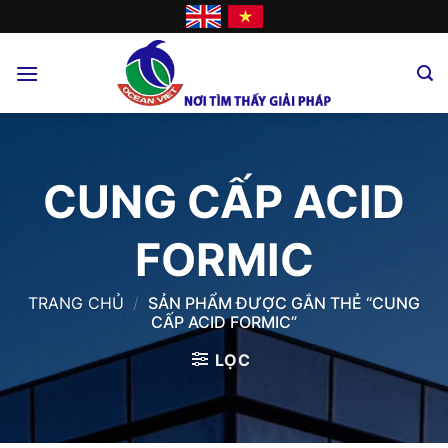
Skip
to
content
CUNG CẤP ACID
FORMIC
TRANG CHỦ
/
SẢN PHẨM ĐƯỢC GẮN THẺ “CUNG
CẤP ACID FORMIC”
LỌC