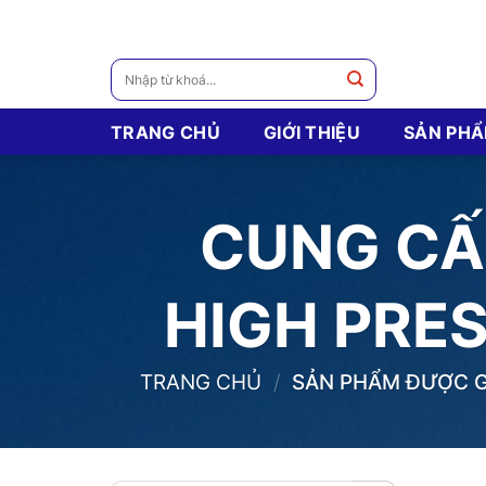
Skip
to
content
Tìm
kiếm:
TRANG CHỦ
GIỚI THIỆU
SẢN PH
CUNG CẤP
HIGH PRE
TRANG CHỦ
/
SẢN PHẨM ĐƯỢC GẮ