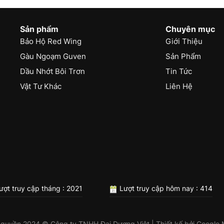
Sản phẩm
Chuyên mục
Bảo Hộ Red Wing
Giới Thiệu
Gàu Ngoạm Guven
Sản Phẩm
Dầu Nhớt Bôi Trơn
Tin Tức
Vật Tư Khác
Liên Hệ
ượt truy cập tháng : 2021
Lượt truy cập hôm nay : 414
 quyền 2024 © Công ty TNHH Đại Dương Việt | Thiết kế bởi
Google 