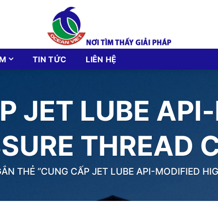
ẨM
TIN TỨC
LIÊN HỆ
 JET LUBE API
SSURE THREAD
N THẺ “CUNG CẤP JET LUBE API-MODIFIED H